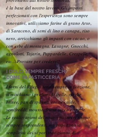
provenienti dal nostro territorio,
è la base del nostro lavoro. Gli impasti
perfezionati con l'esperienza sono sempre
innovativi, utilizziamo farine di grano Arso,
di Saraceno, di semi di lino o canapa, riso
nero, arricchiamo gli impasti con cacao, o
con erbe di montagna. Lasagne, Gnocchi,
agnolotti, Tajarin, Pappardelle, Crespelle,
etc....Provare per credere!!
I DOLCI SEMPRE FRESCHI
COME IN PASTICCERIA
I forni del Rifugio sono sempre in funzione,
si mischiano i profumi di frolle, sfoglie
brisee, pan di spagna, creme calde,
semifreddi, mousse, frutta secca e spezie.
Le realizzazioni del nostro pasticcere sono
sempre sorprendenti, ma rispettano la
semplicità dei sapori tradizionali di