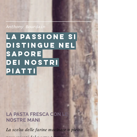
Anthony Bourdain
la passione si
distingue nel
sapore
dei nostri
piatti
LA PASTA FRESCA CON LE
NOSTRE MANI
La scelta delle farine macinate a pietra