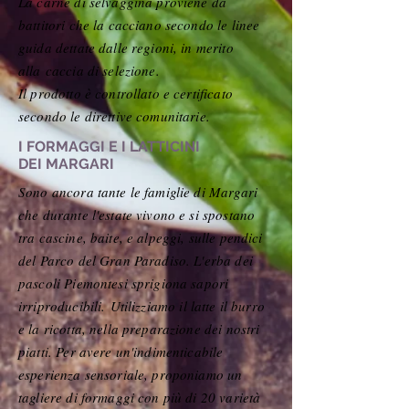
La carne di selvaggina proviene da
battitori che la cacciano secondo le linee
guida dettate dalle regioni, in merito
alla caccia di selezione.
Il prodotto è controllato e certificato
secondo le direttive comunitarie.
I FORMAGGI E I LATTICINI
DEI MARGARI
Sono ancora tante le famiglie di Margari
che durante l'estate vivono e si spostano
tra cascine, baite, e alpeggi, sulle pendici
del Parco del Gran Paradiso. L'erba dei
pascoli Piemontesi sprigiona sapori
irriproducibili.
Utilizziamo il latte il burro
e la ricotta, nella preparazione dei nostri
piatti. Per avere un'indimenticabile
esperienza sensoriale, proponiamo un
tagliere di formaggi con più di 20 varietà