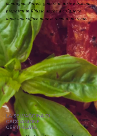
montagna. Potrete godere di torte e biscotti
preparati in Rifugio anche a colazione
dopo una soffice notte a ritmo di torrente.
LA SELVAGGINA DI
CACCIAGIONE
CERTIFICATA