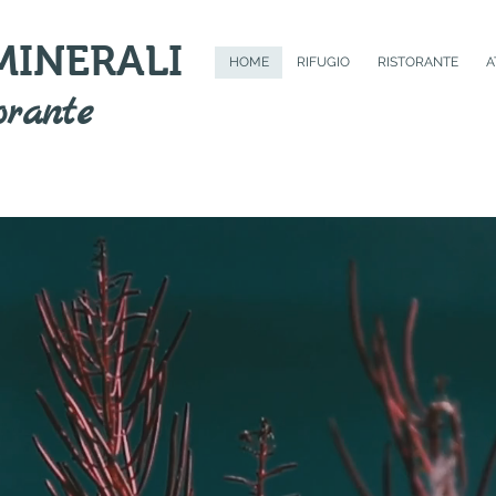
 MINERALI
HOME
RIFUGIO
RISTORANTE
A
orante