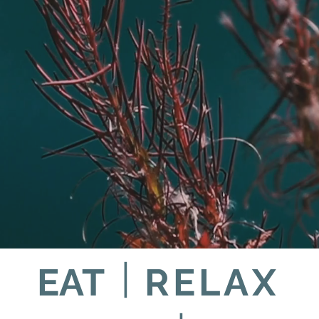
|
EAT
RELAX