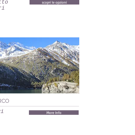
tto
scopri le opzioni
ri
ORCO
vi
More Info