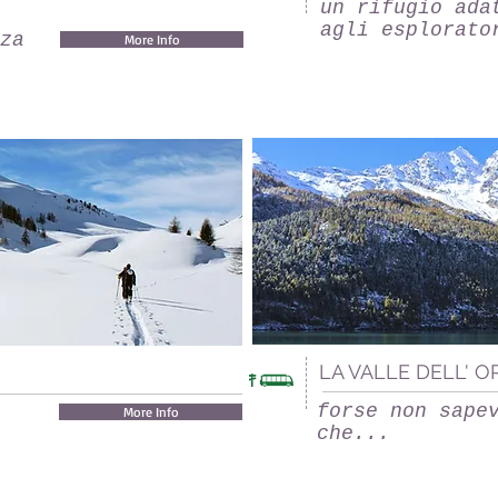
un rifugio ada
agli esplorato
za
More Info
LA VALLE DELL' 
forse non sape
More Info
e
che...