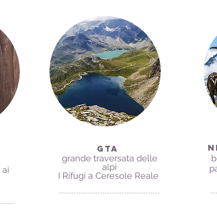
N
GTA ​
grande traversata delle
b
alpi
p
 ai
I Rifugi a Ceresole Reale