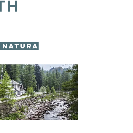
TH
a natura