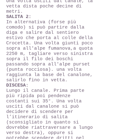
Una volta usciti dal canale, la
vetta dista poche decine di
metri.
SALITA 2:
In alternativa (forse più
comodo) si può partire dalla
diga e salire dal sentiero
estivo che porta al colle della
Crocetta. Una volta giunti poco
sopra all'alpe fumanova,a quota
2250 m, tagliare verso sinistra
sopra il filo dei boschi
passando sopra all'alpe purset
(punta rocciosa). una volta
raggiunta la base del canalone,
salirlo fino in vetta.
DISCESA:
Lungo il canale. Prima parte
più ripida poi pendenze
costanti sui 35°. Una volta
usciti dal canalone si può
decidere di scendere per
l’itinerario di salita
(sconsigliato in quanto si
dovrebbe riattraversare a lungo
verso destra), oppure si
potrebbe scendere dritti nel