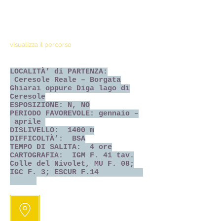
NATURA CON
MANO
visualizza il percorso
LOCALITÀ’ di PARTENZA:
Ceresole Reale – Borgata
Ghiarai oppure Diga lago di
Ceresole
ESPOSIZIONE: N, NO
PERIODO FAVOREVOLE: gennaio –
aprile
DISLIVELLO: 1400 m
DIFFICOLTÀ’: BSA
TEMPO DI SALITA: 4 ore
CARTOGRAFIA: IGM F. 41 tav.
Colle del Nivolet, MU F. 08;
IGC F. 3; ESCUR F.14