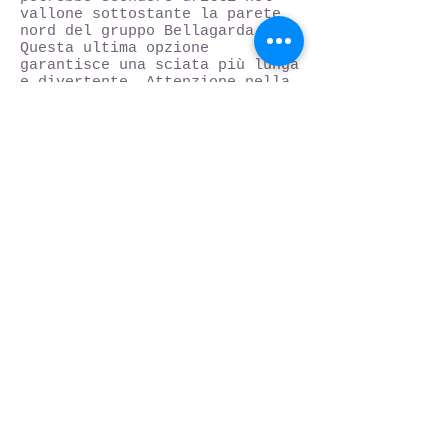
vallone sottostante la parete
nord del gruppo Bellagarda.
Questa ultima opzione
garantisce una sciata più lunga
e divertente. Attenzione nella
parte bassa ai numerosi salti
di roccia,in alternativa
tagliando a sinistra verso
l'alpe fumanova si raggiunge il
sentiero tra i boschi che porta
al lago di Ceresole Reale.
CIMA
BELLAGARDA
CANALONE
NO 2901 M