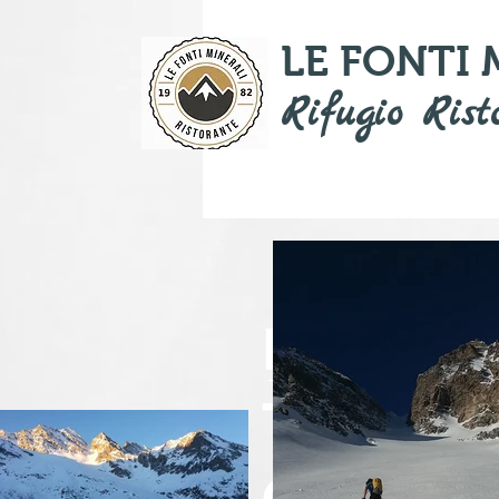
LE FONTI
Rifugio Rist
E' IL 
TOCCA
CON M