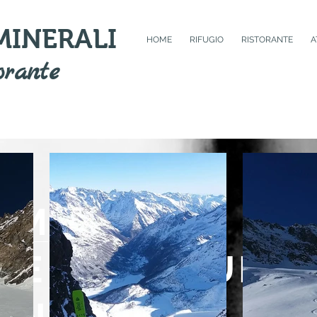
 MINERALI
HOME
RIFUGIO
RISTORANTE
A
orante
MOMENTO DI
RE LA NATURA
ANO