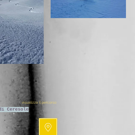
visualizza il percorso
di Ceresole