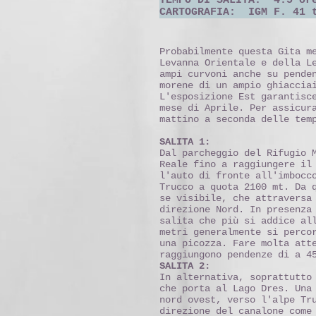
TEMPO DI SALITA: 4.5 or
CARTOGRAFIA: IGM F.
Probabilmente questa Gita m
Levanna Orientale e della L
ampi curvoni anche su pende
morene di un ampio ghiaccia
L'esposizione Est garantisc
mese di Aprile. Per assicur
mattino a seconda delle tem
SALITA 1:
Dal parcheggio del Rifugio 
Reale fino a raggiungere il
l'auto di fronte all'imbocc
Trucco a quota 2100 mt. Da 
se visibile, che attraversa
direzione Nord. In presenza
salita che più si addice al
metri generalmente si perco
una picozza. Fare molta att
raggiungono pendenze di a 4
SALITA 2:
In alternativa, soprattutto
che porta al Lago Dres. Una
nord ovest, verso l'alpe Tr
direzione del canalone come