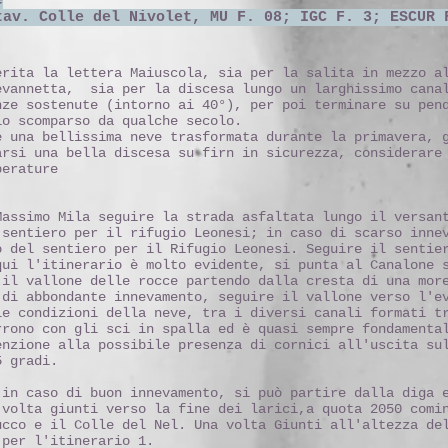
e
 41 tav. Colle del Nivolet, MU F. 08; IGC
erita la lettera Maiuscola, sia per la salita in mezzo a
evannetta, sia per la discesa lungo un larghissimo cana
nze sostenute (intorno ai 40°), per poi terminare su pen
io scomparso da qualche secolo.
e una bellissima neve trasformata durante la primavera, 
arsi una bella discesa su firn in sicurezza, considerare
perature
Massimo Mila seguire la strada asfaltata lungo il versan
 sentiero per il rifugio Leonesi; in caso di scarso inne
o del sentiero per il Rifugio Leonesi. Seguire il sentie
qui l'itinerario è molto evidente, si punta al Canalone 
 il vallone delle rocce partendo dalla cresta di una mor
 di abbondante innevamento, seguire il vallone verso l'e
le condizioni della neve, tra i diversi canali formati t
rrono con gli sci in spalla ed è quasi sempre fondamenta
enzione alla possibile presenza di cornici all'uscita su
5 gradi.
 in caso di buon innevamento, si può partire dalla diga 
 volta giunti verso la fine dei larici,a quota 2050 comi
ucco e il Colle del Nel. Una volta Giunti all'altezza de
 per l'itinerario 1.