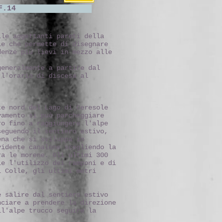
 F. 3; ESCUR F.14
lle aggettanti pareti della
le che permette di disegnare
denze più lievi in mezzo alle
generalmente a partire dal
 l'orario di discesa al
te nord del Lago di Ceresole
vamento si può parcheggiare
ro fino a raggiungere l'alpe
seguendo il sentiero estivo,
ena che si sviluppa in
vidente canalone scegliendo la
ra le morene. Gli ultimi 300
le l'utilizzo dei ramponi e di
l Colle, gli ultimi metri
e salire dal sentiero estivo
nciare a prendere la direzione
ll'alpe trucco seguire la